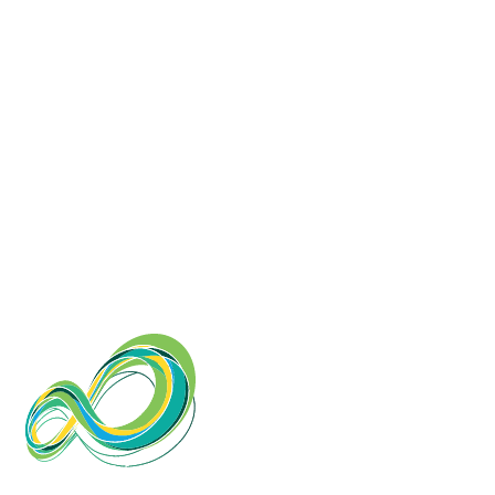
Nosso compromisso vai além da saúde e bem-estar dos
nossos pacientes. Ao optar por fontes de energia
renováveis, reafirmamos nosso compromisso com um
futuro mais sustentável, sem comprometer a qualidade e
eficiência dos nossos serviços e reduzindo nossas
pegadas de carbono. Acreditamos que cuidar do planeta
é parte essencial do cuidado com a saúde, e estamos
sempre atentos às necessidades de redução do
impacto ambiental, garantindo que nossas práticas
sejam tão responsáveis quanto nossos diagnósticos.